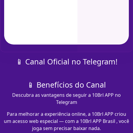
📱 Canal Oficial no Telegram!
📱 Benefícios do Canal
Descubra as vantagens de seguir a 10Brl APP no
Telegram
Para melhorar a experiência online, a 10Brl APP criou
um acesso web especial — com a 10Brl APP Brasil , você
joga sem precisar baixar nada.