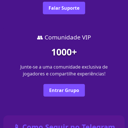
Falar Suporte
👥 Comunidade VIP
1000+
Junte-se a uma comunidade exclusiva de
jogadores e compartilhe experiências!
Entrar Grupo
📱 Como Seguir no Telegram