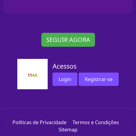
SEGUIR AGORA
Acessos
Login
Registrar-se
Políticas de Privacidade
Termos e Condições
Sitemap