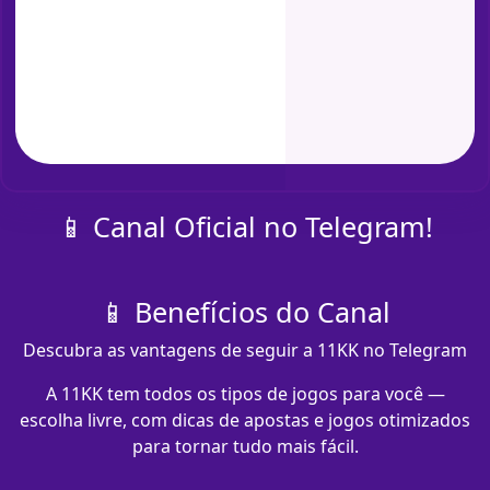
📱 Canal Oficial no Telegram!
📱 Benefícios do Canal
Descubra as vantagens de seguir a 11KK no Telegram
A 11KK tem todos os tipos de jogos para você —
escolha livre, com dicas de apostas e jogos otimizados
para tornar tudo mais fácil.