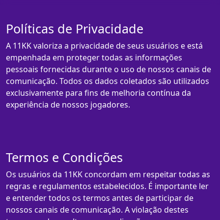
Políticas de Privacidade
A 11KK valoriza a privacidade de seus usuários e está
empenhada em proteger todas as informações
pessoais fornecidas durante o uso de nossos canais de
comunicação. Todos os dados coletados são utilizados
exclusivamente para fins de melhoria contínua da
experiência de nossos jogadores.
Termos e Condições
Os usuários da 11KK concordam em respeitar todas as
regras e regulamentos estabelecidos. É importante ler
e entender todos os termos antes de participar de
nossos canais de comunicação. A violação destes