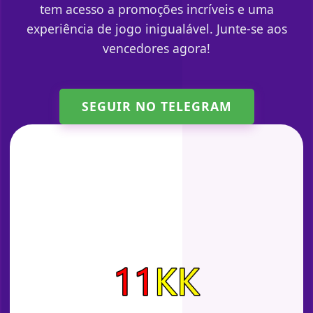
tem acesso a promoções incríveis e uma
experiência de jogo inigualável. Junte-se aos
vencedores agora!
SEGUIR NO TELEGRAM