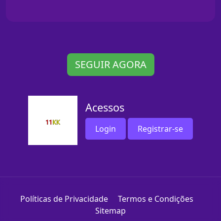
SEGUIR AGORA
Acessos
Login
Registrar-se
Políticas de Privacidade
Termos e Condições
Sitemap