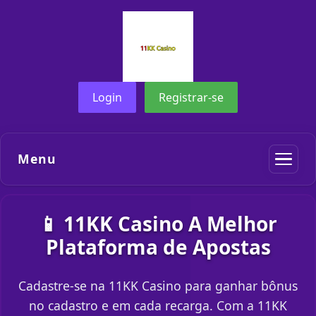
Login
Registrar-se
Menu
📱 11KK Casino A Melhor
Plataforma de Apostas
Cadastre-se na 11KK Casino para ganhar bônus
no cadastro e em cada recarga. Com a 11KK