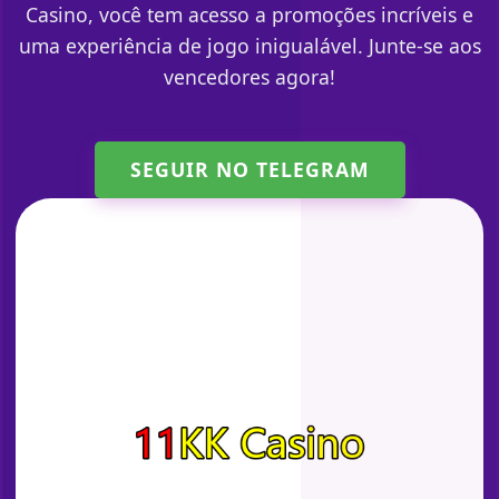
Casino, você tem acesso a promoções incríveis e
uma experiência de jogo inigualável. Junte-se aos
vencedores agora!
SEGUIR NO TELEGRAM