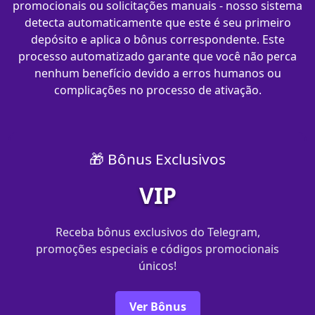
promocionais ou solicitações manuais - nosso sistema
detecta automaticamente que este é seu primeiro
depósito e aplica o bônus correspondente. Este
processo automatizado garante que você não perca
nenhum benefício devido a erros humanos ou
complicações no processo de ativação.
🎁 Bônus Exclusivos
VIP
Receba bônus exclusivos do Telegram,
promoções especiais e códigos promocionais
únicos!
Ver Bônus