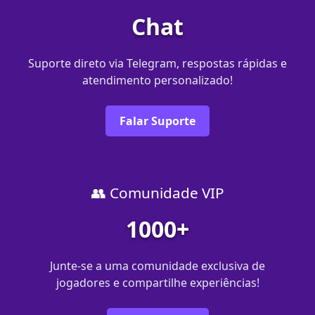
Chat
Suporte direto via Telegram, respostas rápidas e
atendimento personalizado!
Falar Suporte
👥 Comunidade VIP
1000+
Junte-se a uma comunidade exclusiva de
jogadores e compartilhe experiências!