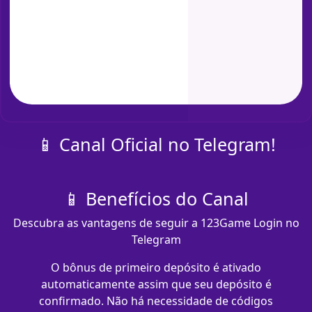
📱 Canal Oficial no Telegram!
📱 Benefícios do Canal
Descubra as vantagens de seguir a 123Game Login no
Telegram
O bônus de primeiro depósito é ativado
automaticamente assim que seu depósito é
confirmado. Não há necessidade de códigos