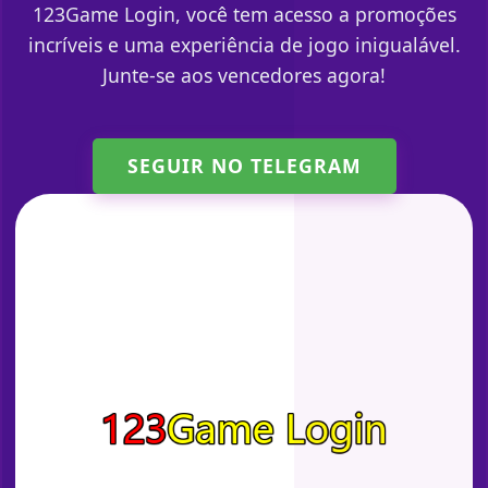
123Game Login, você tem acesso a promoções
incríveis e uma experiência de jogo inigualável.
Junte-se aos vencedores agora!
SEGUIR NO TELEGRAM