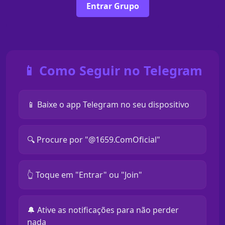
Entrar Grupo
📱 Como Seguir no Telegram
📱 Baixe o app Telegram no seu dispositivo
🔍 Procure por "@1659.ComOficial"
👆 Toque em "Entrar" ou "Join"
🔔 Ative as notificações para não perder
nada