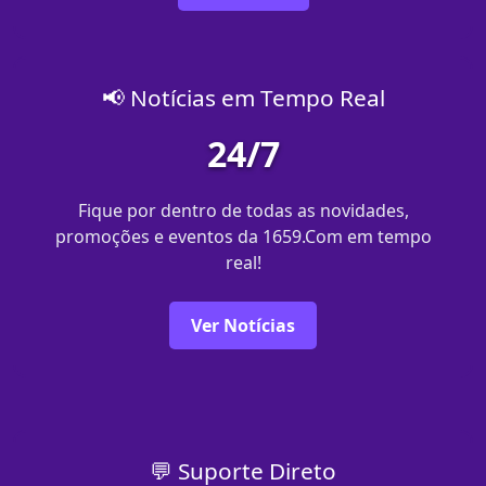
📢 Notícias em Tempo Real
24/7
Fique por dentro de todas as novidades,
promoções e eventos da 1659.Com em tempo
real!
Ver Notícias
💬 Suporte Direto