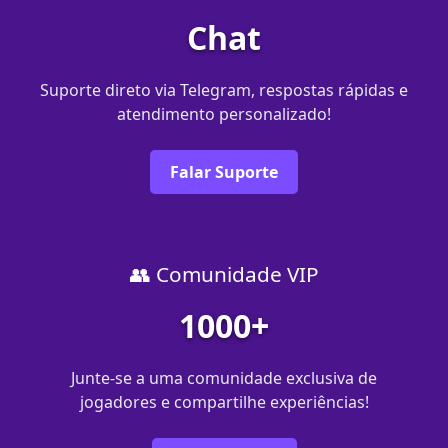
Chat
Suporte direto via Telegram, respostas rápidas e
atendimento personalizado!
Falar Suporte
👥 Comunidade VIP
1000+
Junte-se a uma comunidade exclusiva de
jogadores e compartilhe experiências!