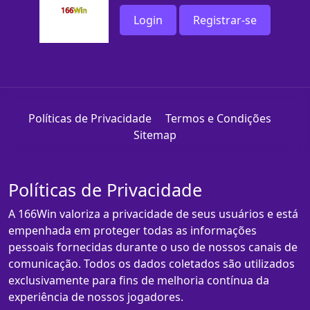
Login
Registrar-se
Políticas de Privacidade
Termos e Condições
Sitemap
Políticas de Privacidade
A 166Win valoriza a privacidade de seus usuários e está
empenhada em proteger todas as informações
pessoais fornecidas durante o uso de nossos canais de
comunicação. Todos os dados coletados são utilizados
exclusivamente para fins de melhoria contínua da
experiência de nossos jogadores.