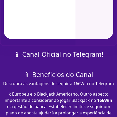
📱 Canal Oficial no Telegram!
📱 Benefícios do Canal
Descubra as vantagens de seguir a 166Win no Telegram
k Europeu e o Blackjack Americano. Outro aspecto
importante a considerar ao jogar Blackjack no
166Win
é a gestão de banca. Estabelecer limites e seguir um
plano de aposta ajudará a prolongar a experiência de