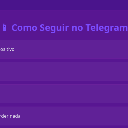
📱 Como Seguir no Telegram
ositivo
erder nada