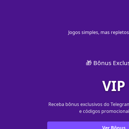
Jogos simples, mas repletos
🎁 Bônus Exclu
VIP
Receba bônus exclusivos do Telegra
e códigos promocionai
Ver Bônus