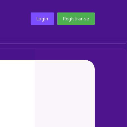
Login
Registrar-se