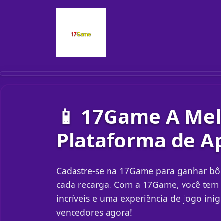
📱 17Game A Me
Plataforma de A
Cadastre-se na 17Game para ganhar bô
cada recarga. Com a 17Game, você tem
incríveis e uma experiência de jogo inig
vencedores agora!