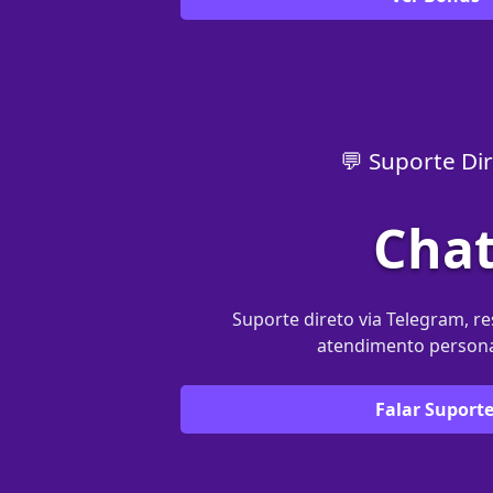
💬 Suporte Di
Cha
Suporte direto via Telegram, r
atendimento persona
Falar Suport