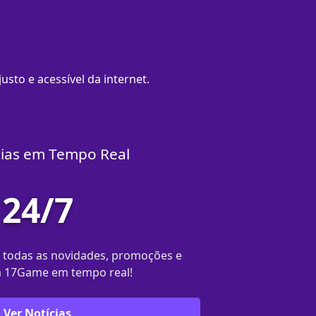
sto e acessível da internet.
cias em Tempo Real
24/7
e todas as novidades, promoções e
a 17Game em tempo real!
Ver Notícias