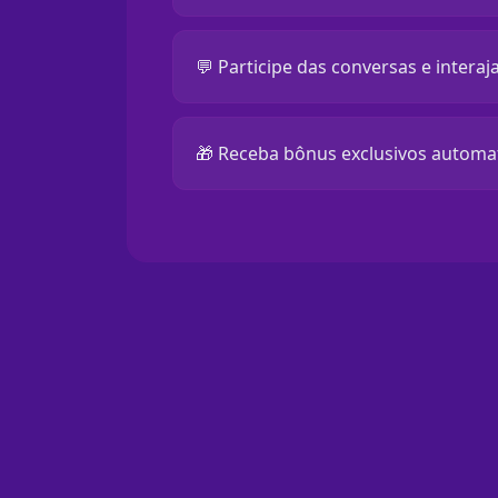
💬 Participe das conversas e interaj
🎁 Receba bônus exclusivos autom