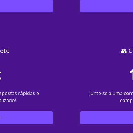
reto
👥 
t
espostas rápidas e
Junte-se a uma com
lizado!
compa
e