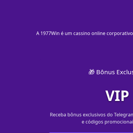
A 1977Win é um cassino online corporativo
🎁 Bônus Exclu
VIP
Receba bônus exclusivos do Telegra
e códigos promocionai