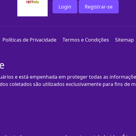
Login
Registrar-se
Políticas de Privacidade
Termos e Condições
Sitemap
de
suários e está empenhada em proteger todas as informaçõe
os coletados são utilizados exclusivamente para fins de m