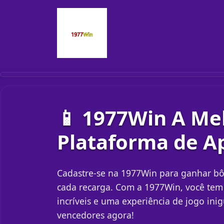
📱 1977Win A Me
Plataforma de A
Cadastre-se na 1977Win para ganhar bô
cada recarga. Com a 1977Win, você tem
incríveis e uma experiência de jogo inig
vencedores agora!