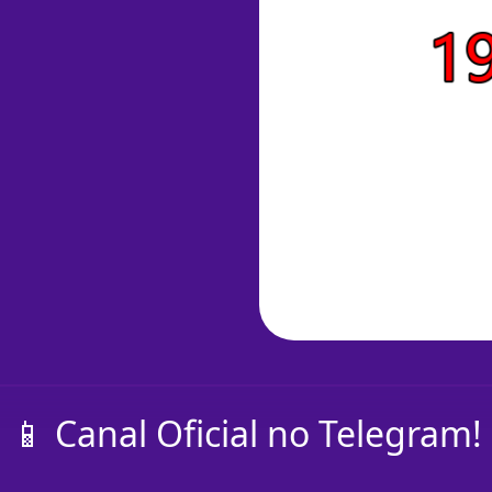
📱 Canal Oficial no Telegram!