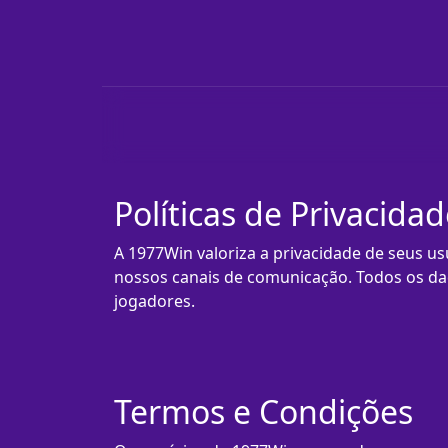
Políticas de Privacida
A 1977Win valoriza a privacidade de seus u
nossos canais de comunicação. Todos os dad
jogadores.
Termos e Condições