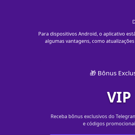
D
Para dispositivos Android, o aplicativo e
algumas vantagens, como atualizações m
🎁 Bônus Exclu
VIP
Receba bônus exclusivos do Telegra
e códigos promocionai