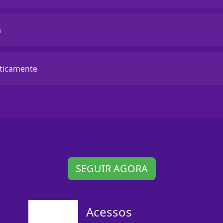
a
aticamente
SEGUIR AGORA
Acessos