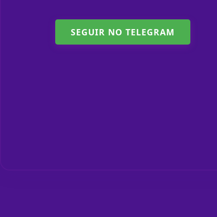
SEGUIR NO TELEGRAM