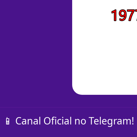
📱 Canal Oficial no Telegram!