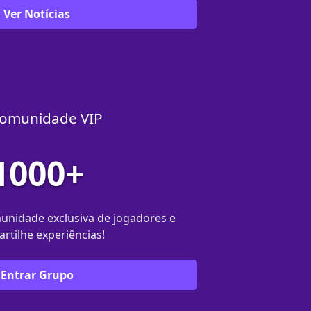
Ver Notícias
Comunidade VIP
1000+
unidade exclusiva de jogadores e
rtilhe experiências!
Entrar Grupo