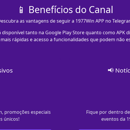
📱 Benefícios do Canal
escubra as vantagens de seguir a 1977Win APP no Telegr
stá disponível tanto na Google Play Store quanto como APK 
ais rápidas e acesso a funcionalidades que podem não estar
sivos
📢 Notí
m, promoções especiais
Fique por dentro d
s únicos!
eventos da 1