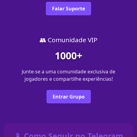
Falar Suporte
👥 Comunidade VIP
1000+
Junte-se a uma comunidade exclusiva de
jogadores e compartilhe experiências!
Entrar Grupo
📱 Como Seguir no Telegram