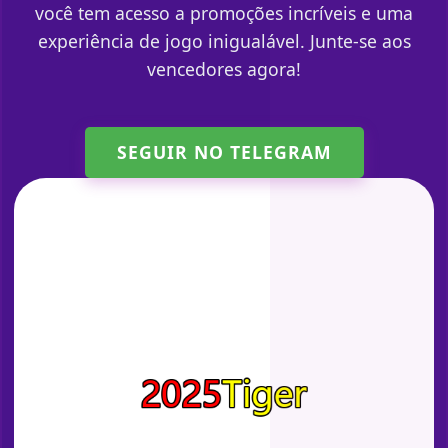
você tem acesso a promoções incríveis e uma
experiência de jogo inigualável. Junte-se aos
vencedores agora!
SEGUIR NO TELEGRAM