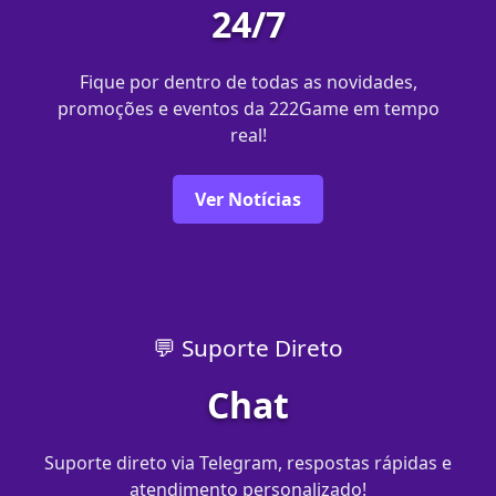
24/7
Fique por dentro de todas as novidades,
promoções e eventos da 222Game em tempo
real!
Ver Notícias
💬 Suporte Direto
Chat
Suporte direto via Telegram, respostas rápidas e
atendimento personalizado!