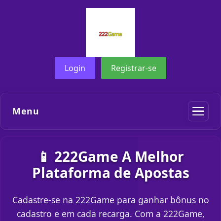
Login
Registrar-se
Menu
📱 222Game A Melhor
Plataforma de Apostas
Cadastre-se na 222Game para ganhar bônus no
cadastro e em cada recarga. Com a 222Game,