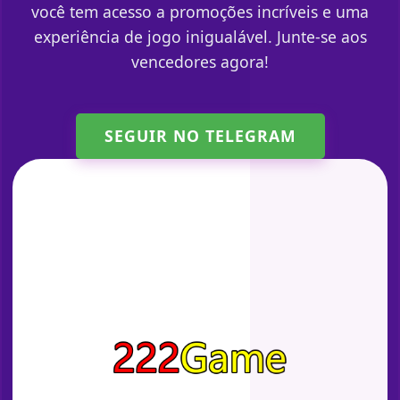
você tem acesso a promoções incríveis e uma
experiência de jogo inigualável. Junte-se aos
vencedores agora!
SEGUIR NO TELEGRAM