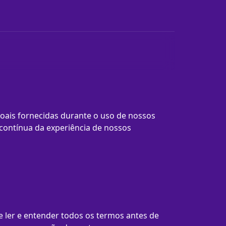
soais fornecidas durante o uso de nossos
 contínua da experiência de nossos
e ler e entender todos os termos antes de