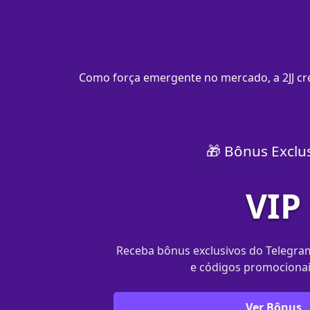
Como força emergente no mercado, a 2JJ cres
🎁 Bônus Exclu
VIP
Receba bônus exclusivos do Telegra
e códigos promocionai
Ver Bônus