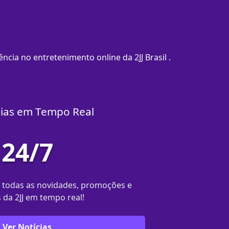
cia no entretenimento online da 2JJ Brasil .
cias em Tempo Real
24/7
e todas as novidades, promoções e
 da 2JJ em tempo real!
Ver Notícias