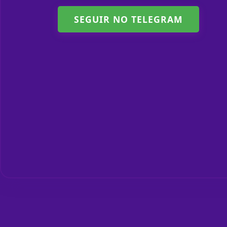
SEGUIR NO TELEGRAM