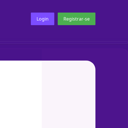
Login
Registrar-se