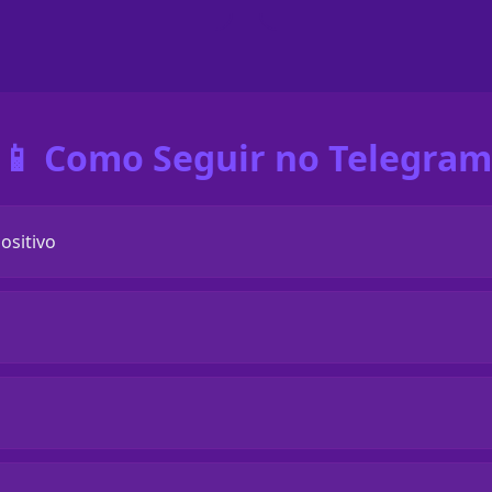
📱 Como Seguir no Telegram
ositivo