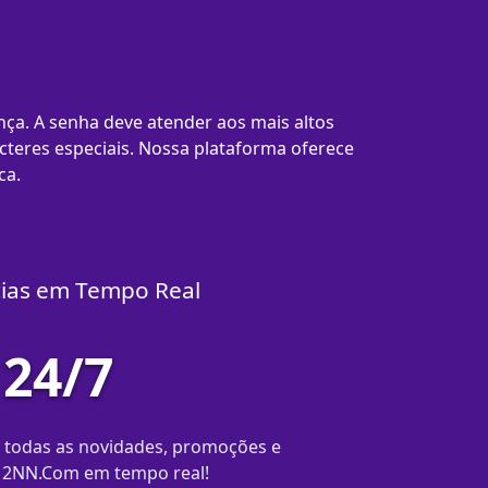
ça. A senha deve atender aos mais altos
teres especiais. Nossa plataforma oferece
ca.
cias em Tempo Real
24/7
e todas as novidades, promoções e
 2NN.Com em tempo real!