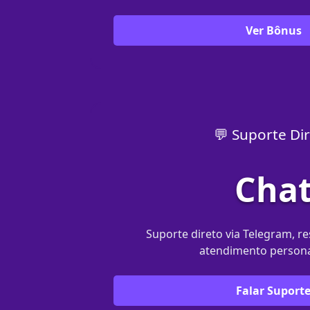
Ver Bônus
💬 Suporte Di
Cha
Suporte direto via Telegram, r
atendimento persona
Falar Suport