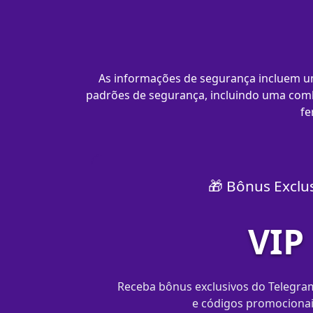
As informações de segurança incluem um
padrões de segurança, incluindo uma comb
fe
🎁 Bônus Exclu
VIP
Receba bônus exclusivos do Telegra
e códigos promocionai