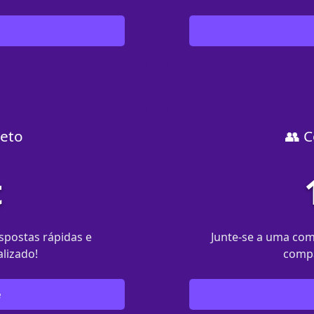
reto
👥 
t
espostas rápidas e
Junte-se a uma com
lizado!
compa
e