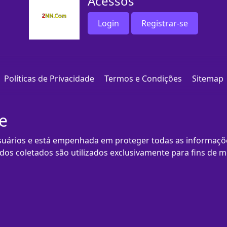
Acessos
Login
Registrar-se
Políticas de Privacidade
Termos e Condições
Sitemap
de
usuários e está empenhada em proteger todas as informaçõ
os coletados são utilizados exclusivamente para fins de m