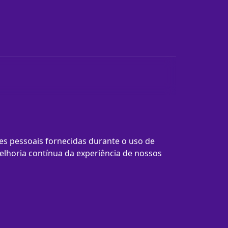
es pessoais fornecidas durante o uso de
elhoria contínua da experiência de nossos