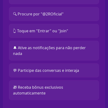
🔍 Procure por "@2ROficial"
👆 Toque em "Entrar" ou "Join"
🔔 Ative as notificações para não perder
nada
💬 Participe das conversas e interaja
🎁 Receba bônus exclusivos
automaticamente