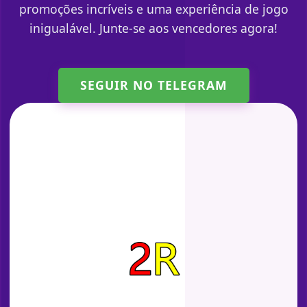
promoções incríveis e uma experiência de jogo
inigualável. Junte-se aos vencedores agora!
SEGUIR NO TELEGRAM