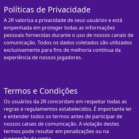
Políticas de Privacidade
A 2R valoriza a privacidade de seus usuários e está
empenhada em proteger todas as informações
pessoais fornecidas durante o uso de nossos canais de
comunicação. Todos os dados coletados são utilizados
exclusivamente para fins de melhoria contínua da
experiência de nossos jogadores.
Termos e Condições
Os usuários da 2R concordam em respeitar todas as
regras e regulamentos estabelecidos. É importante ler
e entender todos os termos antes de participar de
nossos canais de comunicação. A violação destes
termos pode resultar em penalizações ou na
suspensão da conta.