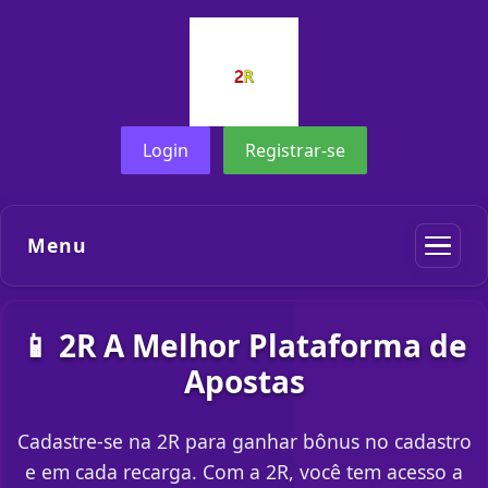
Login
Registrar-se
Menu
📱 2R A Melhor Plataforma de
Apostas
Cadastre-se na 2R para ganhar bônus no cadastro
e em cada recarga. Com a 2R, você tem acesso a