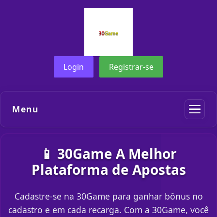
Login
Registrar-se
Menu
📱 30Game A Melhor
Plataforma de Apostas
Cadastre-se na 30Game para ganhar bônus no
cadastro e em cada recarga. Com a 30Game, você