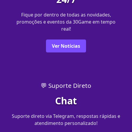
Fique por dentro de todas as novidades,
promoções e eventos da 30Game em tempo
real!
Ver Notícias
💬 Suporte Direto
Chat
Suporte direto via Telegram, respostas rápidas e
atendimento personalizado!