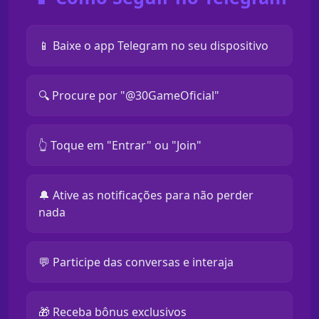
📱 Baixe o app Telegram no seu dispositivo
🔍 Procure por "@30GameOficial"
👆 Toque em "Entrar" ou "Join"
🔔 Ative as notificações para não perder
nada
💬 Participe das conversas e interaja
🎁 Receba bônus exclusivos