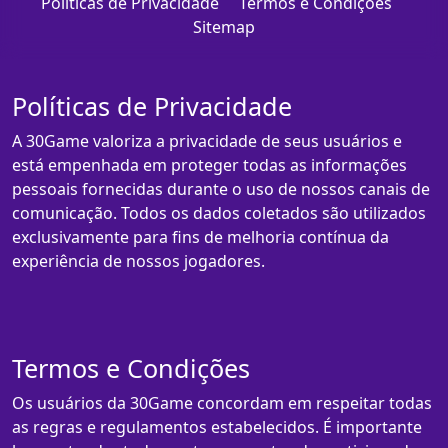
Políticas de Privacidade
Termos e Condições
Sitemap
Políticas de Privacidade
A 30Game valoriza a privacidade de seus usuários e
está empenhada em proteger todas as informações
pessoais fornecidas durante o uso de nossos canais de
comunicação. Todos os dados coletados são utilizados
exclusivamente para fins de melhoria contínua da
experiência de nossos jogadores.
Termos e Condições
Os usuários da 30Game concordam em respeitar todas
as regras e regulamentos estabelecidos. É importante