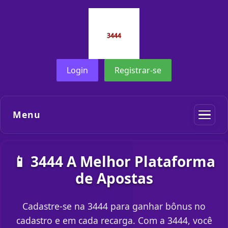
Login
Registrar-se
Menu
📱 3444 A Melhor Plataforma
de Apostas
Cadastre-se na 3444 para ganhar bônus no
cadastro e em cada recarga. Com a 3444, você