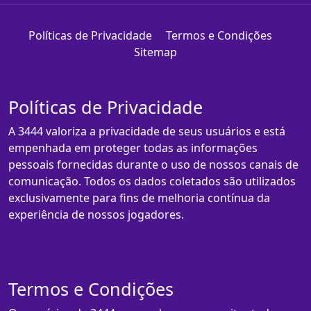
Políticas de Privacidade
Termos e Condições
Sitemap
Políticas de Privacidade
A 3444 valoriza a privacidade de seus usuários e está
empenhada em proteger todas as informações
pessoais fornecidas durante o uso de nossos canais de
comunicação. Todos os dados coletados são utilizados
exclusivamente para fins de melhoria contínua da
experiência de nossos jogadores.
Termos e Condições