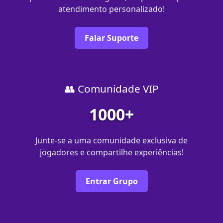
atendimento personalizado!
Falar Suporte
👥 Comunidade VIP
1000+
Junte-se a uma comunidade exclusiva de
jogadores e compartilhe experiências!
Entrar Grupo