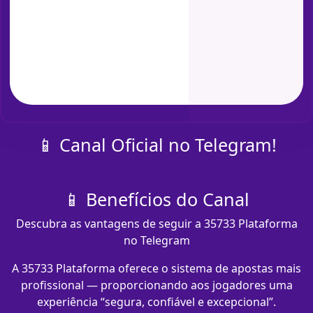
📱 Canal Oficial no Telegram!
📱 Benefícios do Canal
Descubra as vantagens de seguir a 35733 Plataforma
no Telegram
A 35733 Plataforma oferece o sistema de apostas mais
profissional — proporcionando aos jogadores uma
experiência “segura, confiável e excepcional”.