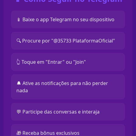
📱 Baixe o app Telegram no seu dispositivo
🔍 Procure por "@35733 PlataformaOficial"
👆 Toque em "Entrar" ou "Join"
🔔 Ative as notificações para não perder
nada
💬 Participe das conversas e interaja
🎁 Receba bônus exclusivos