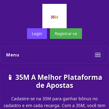
Login
Registrar-se
Menu
📱 35M A Melhor Plataforma
de Apostas
Cadastre-se na 35M para ganhar bônus no
cadastro e em cada recarga. Com a 35M, você tem