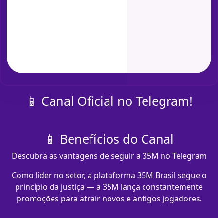
📱 Canal Oficial no Telegram!
📱 Benefícios do Canal
Descubra as vantagens de seguir a 35M no Telegram
Como líder no setor, a plataforma 35M Brasil segue o
princípio da justiça — a 35M lança constantemente
promoções para atrair novos e antigos jogadores.