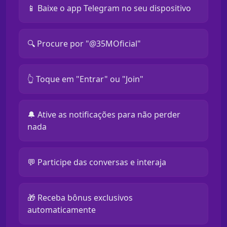
📱 Baixe o app Telegram no seu dispositivo
🔍 Procure por "@35MOficial"
👆 Toque em "Entrar" ou "Join"
🔔 Ative as notificações para não perder
nada
💬 Participe das conversas e interaja
🎁 Receba bônus exclusivos
automaticamente