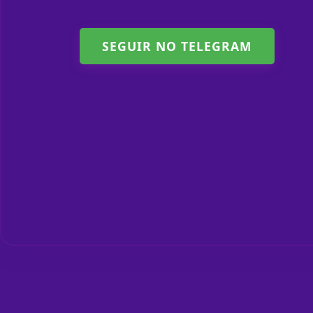
SEGUIR NO TELEGRAM