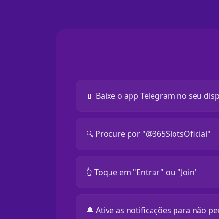
📱 Baixe o app Telegram no seu disp
🔍 Procure por "@365SlotsOficial"
👆 Toque em "Entrar" ou "Join"
🔔 Ative as notificações para não p