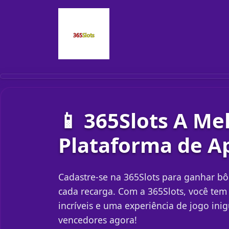
📱 365Slots A Me
Plataforma de A
Cadastre-se na 365Slots para ganhar b
cada recarga. Com a 365Slots, você te
incríveis e uma experiência de jogo inig
vencedores agora!