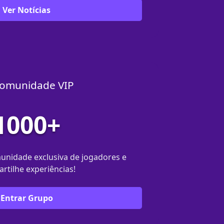
Ver Notícias
Comunidade VIP
1000+
unidade exclusiva de jogadores e
rtilhe experiências!
Entrar Grupo