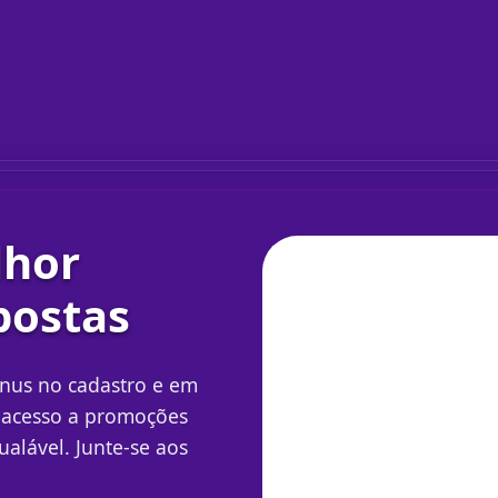
lhor
postas
ônus no cadastro e em
m acesso a promoções
ualável. Junte-se aos