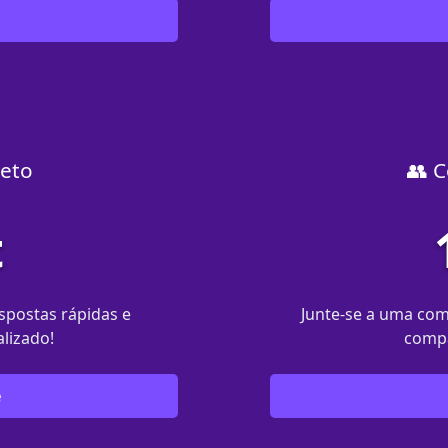
reto
👥 
t
espostas rápidas e
Junte-se a uma com
lizado!
compa
e