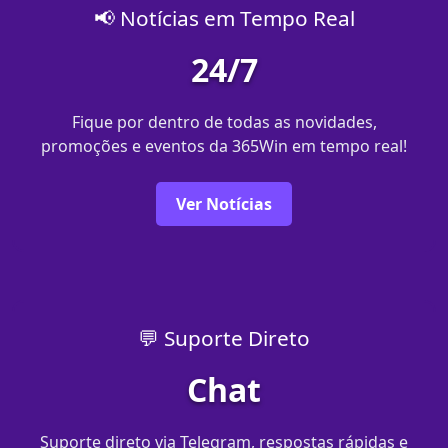
📢 Notícias em Tempo Real
24/7
Fique por dentro de todas as novidades,
promoções e eventos da 365Win em tempo real!
Ver Notícias
💬 Suporte Direto
Chat
Suporte direto via Telegram, respostas rápidas e