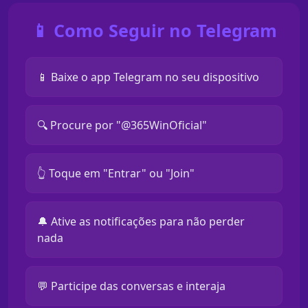
📱 Como Seguir no Telegram
📱 Baixe o app Telegram no seu dispositivo
🔍 Procure por "@365WinOficial"
👆 Toque em "Entrar" ou "Join"
🔔 Ative as notificações para não perder
nada
💬 Participe das conversas e interaja