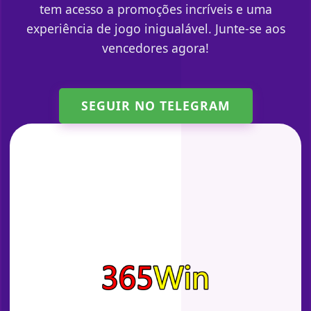
tem acesso a promoções incríveis e uma
experiência de jogo inigualável. Junte-se aos
vencedores agora!
SEGUIR NO TELEGRAM