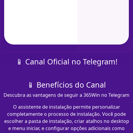
📱 Canal Oficial no Telegram!
📱 Benefícios do Canal
Descubra as vantagens de seguir a 365Win no Telegram
O assistente de instalação permite personalizar
completamente o processo de instalação. Você pode
escolher a pasta de instalação, criar atalhos no desktop
e menu iniciar, e configurar opções adicionais como