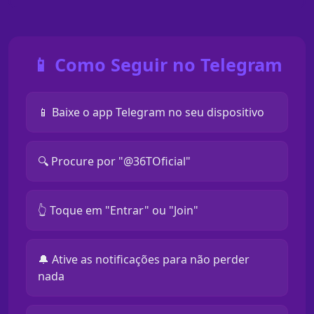
📱 Como Seguir no Telegram
📱 Baixe o app Telegram no seu dispositivo
🔍 Procure por "@36TOficial"
👆 Toque em "Entrar" ou "Join"
🔔 Ative as notificações para não perder
nada