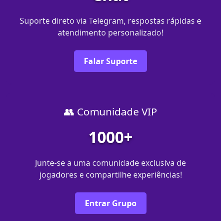
Suporte direto via Telegram, respostas rápidas e
atendimento personalizado!
Falar Suporte
👥 Comunidade VIP
1000+
Junte-se a uma comunidade exclusiva de
jogadores e compartilhe experiências!
Entrar Grupo