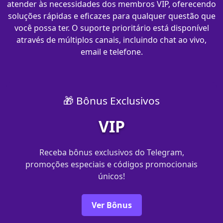
atender às necessidades dos membros VIP, oferecendo
soluções rápidas e eficazes para qualquer questão que
você possa ter. O suporte prioritário está disponível
através de múltiplos canais, incluindo chat ao vivo,
email e telefone.
🎁 Bônus Exclusivos
VIP
Receba bônus exclusivos do Telegram,
promoções especiais e códigos promocionais
únicos!
Ver Bônus