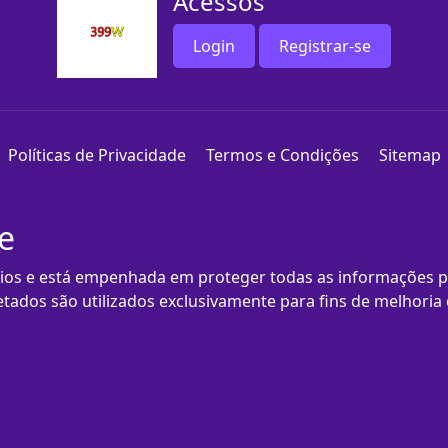
Acessos
Login
Registrar-se
Políticas de Privacidade
Termos e Condições
Sitemap
de
ários e está empenhada em proteger todas as informações p
tados são utilizados exclusivamente para fins de melhoria