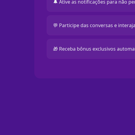
🔔 Ative as notificações para não p
💬 Participe das conversas e interaj
🎁 Receba bônus exclusivos autom