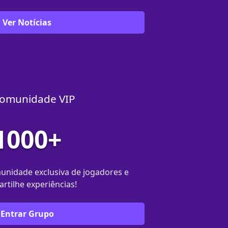
Ver Notícias
Comunidade VIP
1000+
unidade exclusiva de jogadores e
rtilhe experiências!
Entrar Grupo