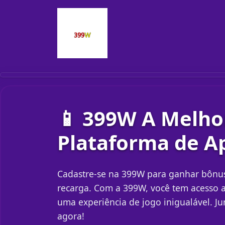
📱 399W A Melho
Plataforma de A
Cadastre-se na 399W para ganhar bônus
recarga. Com a 399W, você tem acesso a
uma experiência de jogo inigualável. J
agora!