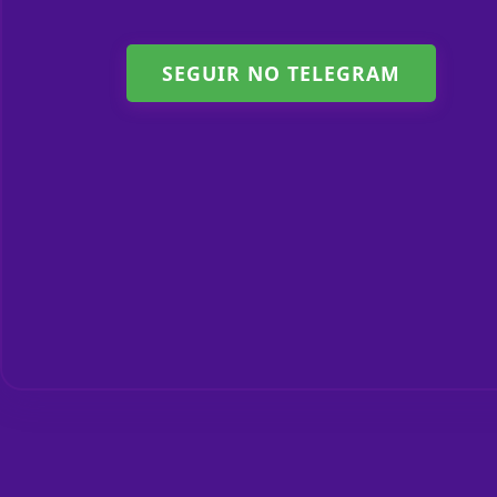
SEGUIR NO TELEGRAM