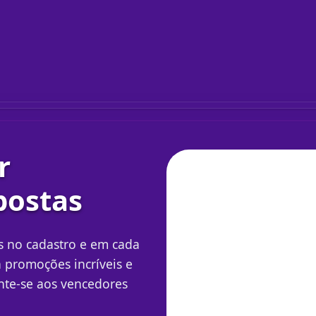
r
postas
 no cadastro e em cada
 promoções incríveis e
unte-se aos vencedores