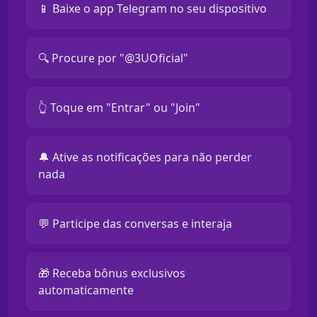
📱 Baixe o app Telegram no seu dispositivo
🔍 Procure por "@3UOficial"
👆 Toque em "Entrar" ou "Join"
🔔 Ative as notificações para não perder
nada
💬 Participe das conversas e interaja
🎁 Receba bônus exclusivos
automaticamente