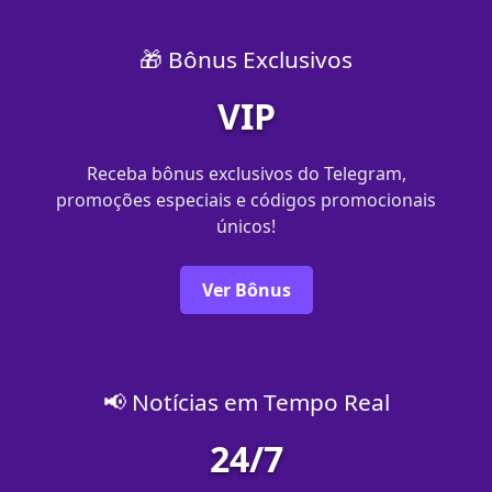
🎁 Bônus Exclusivos
VIP
Receba bônus exclusivos do Telegram,
promoções especiais e códigos promocionais
únicos!
Ver Bônus
📢 Notícias em Tempo Real
24/7