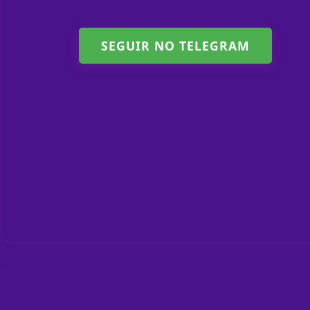
SEGUIR NO TELEGRAM