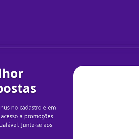
lhor
postas
nus no cadastro e em
 acesso a promoções
ualável. Junte-se aos