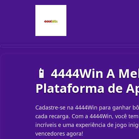
📱 4444Win A Me
Plataforma de A
Cadastre-se na 4444Win para ganhar bô
cada recarga. Com a 4444Win, você tem
incríveis e uma experiência de jogo inig
vencedores agora!