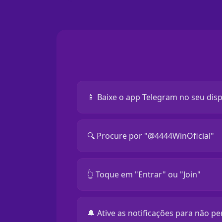
📱 Baixe o app Telegram no seu disp
🔍 Procure por "@4444WinOficial"
👆 Toque em "Entrar" ou "Join"
🔔 Ative as notificações para não p