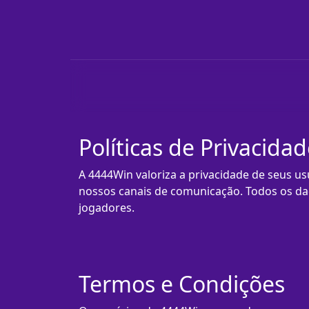
Políticas de Privacida
A 4444Win valoriza a privacidade de seus u
nossos canais de comunicação. Todos os dad
jogadores.
Termos e Condições