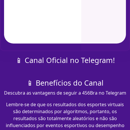
📱 Canal Oficial no Telegram!
📱 Benefícios do Canal
Descubra as vantagens de seguir a 456Bra no Telegram
Lembre-se de que os resultados dos esportes virtuais
são determinados por algoritmos, portanto, os
resultados são totalmente aleatórios e não são
influenciados por eventos esportivos ou desempenho