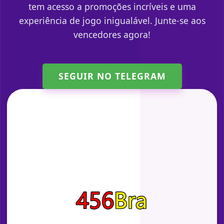
tem acesso a promoções incríveis e uma
experiência de jogo inigualável. Junte-se aos
vencedores agora!
SEGUIR NO TELEGRAM