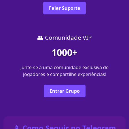
Falar Suporte
👥 Comunidade VIP
1000+
Junte-se a uma comunidade exclusiva de
jogadores e compartilhe experiências!
Entrar Grupo
📱 Como Seguir no Telegram