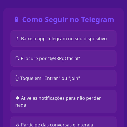
📱 Como Seguir no Telegram
📱 Baixe o app Telegram no seu dispositivo
🔍 Procure por "@48PgOficial"
👆 Toque em "Entrar" ou "Join"
🔔 Ative as notificações para não perder
nada
💬 Participe das conversas e interaja