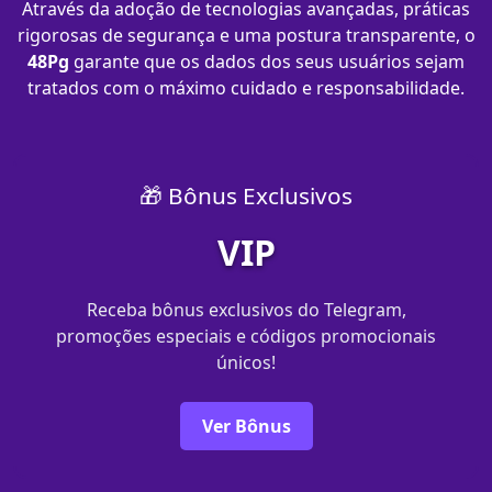
Através da adoção de tecnologias avançadas, práticas
rigorosas de segurança e uma postura transparente, o
48Pg
garante que os dados dos seus usuários sejam
tratados com o máximo cuidado e responsabilidade.
🎁 Bônus Exclusivos
VIP
Receba bônus exclusivos do Telegram,
promoções especiais e códigos promocionais
únicos!
Ver Bônus