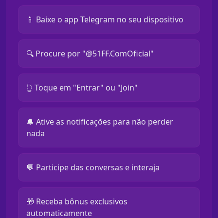
📱 Baixe o app Telegram no seu dispositivo
🔍 Procure por "@51FF.ComOficial"
👆 Toque em "Entrar" ou "Join"
🔔 Ative as notificações para não perder
nada
💬 Participe das conversas e interaja
🎁 Receba bônus exclusivos
automaticamente