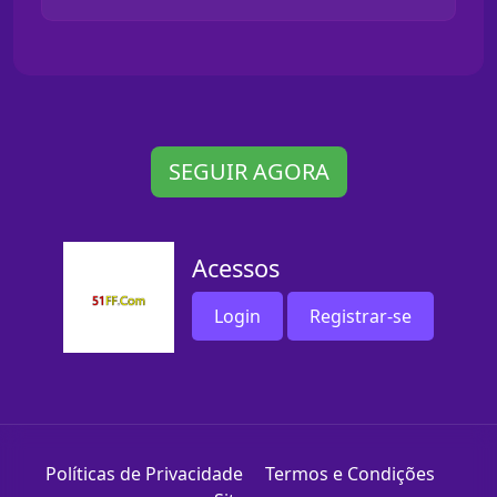
SEGUIR AGORA
Acessos
Login
Registrar-se
Políticas de Privacidade
Termos e Condições