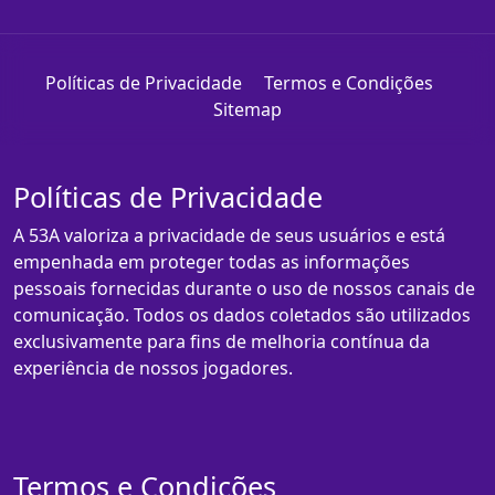
Políticas de Privacidade
Termos e Condições
Sitemap
Políticas de Privacidade
A 53A valoriza a privacidade de seus usuários e está
empenhada em proteger todas as informações
pessoais fornecidas durante o uso de nossos canais de
comunicação. Todos os dados coletados são utilizados
exclusivamente para fins de melhoria contínua da
experiência de nossos jogadores.
Termos e Condições