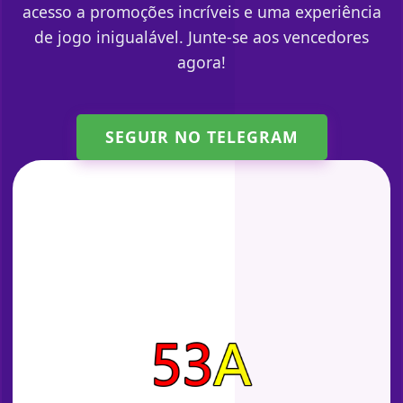
acesso a promoções incríveis e uma experiência
de jogo inigualável. Junte-se aos vencedores
agora!
SEGUIR NO TELEGRAM