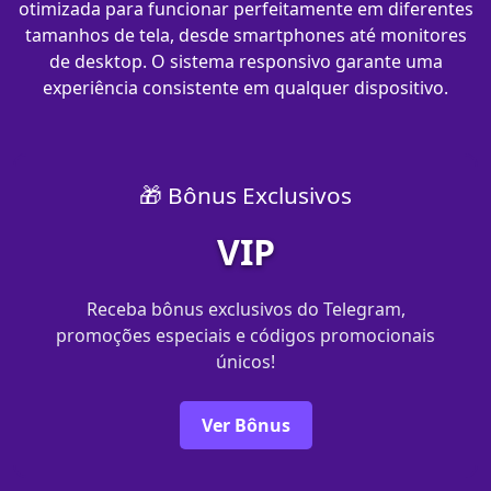
otimizada para funcionar perfeitamente em diferentes
tamanhos de tela, desde smartphones até monitores
de desktop. O sistema responsivo garante uma
experiência consistente em qualquer dispositivo.
🎁 Bônus Exclusivos
VIP
Receba bônus exclusivos do Telegram,
promoções especiais e códigos promocionais
únicos!
Ver Bônus