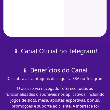
📱 Canal Oficial no Telegram!
📱 Benefícios do Canal
Descubra as vantagens de seguir a 53A no Telegram
O acesso via navegador oferece todas as
funcionalidades disponíveis nos aplicativos, incluindo
jogos de slots, mesa, apostas esportivas, bônus,
promoções e suporte ao cliente. A interface foi