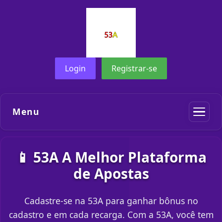
Login
Registrar-se
Menu
📱 53A A Melhor Plataforma
de Apostas
Cadastre-se na 53A para ganhar bônus no
cadastro e em cada recarga. Com a 53A, você tem