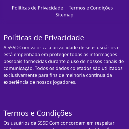
Políticas de Privacidade
Termos e Condições
Sitemap
Políticas de Privacidade
A 555D.Com valoriza a privacidade de seus usuários e
está empenhada em proteger todas as informações
pessoais fornecidas durante o uso de nossos canais de
comunicação. Todos os dados coletados são utilizados
exclusivamente para fins de melhoria contínua da
experiência de nossos jogadores.
Termos e Condições
Os usuários da 555D.Com concordam em respeitar