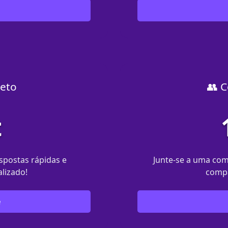
reto
👥 
t
espostas rápidas e
Junte-se a uma com
lizado!
compa
e