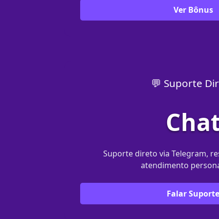
Ver Bônus
💬 Suporte Di
Cha
Suporte direto via Telegram, r
atendimento persona
Falar Suport