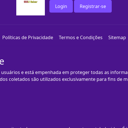
Login
Registrar-se
Políticas de Privacidade
Termos e Condições
Sitemap
de
us usuários e está empenhada em proteger todas as informa
os coletados são utilizados exclusivamente para fins de m