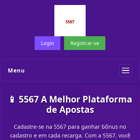
Login
Registrar-se
Menu
📱 5567 A Melhor Plataforma
de Apostas
Cadastre-se na 5567 para ganhar bônus no
cadastro e em cada recarga. Com a 5567, você