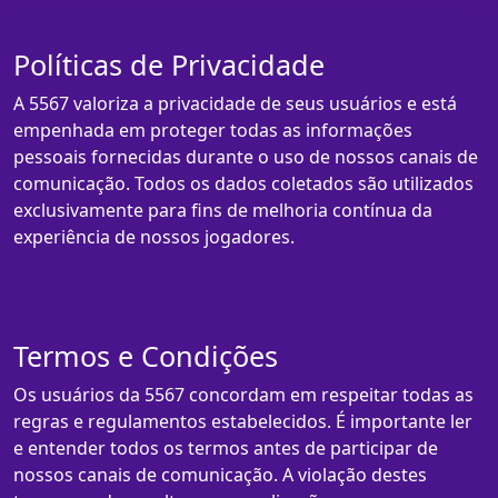
Políticas de Privacidade
A 5567 valoriza a privacidade de seus usuários e está
empenhada em proteger todas as informações
pessoais fornecidas durante o uso de nossos canais de
comunicação. Todos os dados coletados são utilizados
exclusivamente para fins de melhoria contínua da
experiência de nossos jogadores.
Termos e Condições
Os usuários da 5567 concordam em respeitar todas as
regras e regulamentos estabelecidos. É importante ler
e entender todos os termos antes de participar de
nossos canais de comunicação. A violação destes