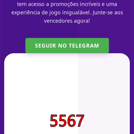
tem acesso a promoções incríveis e uma
experiência de jogo inigualável. Junte-se aos
vencedores agora!
SEGUIR NO TELEGRAM