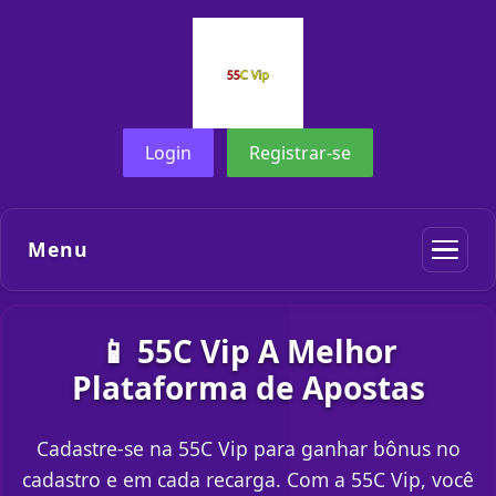
Login
Registrar-se
Menu
📱 55C Vip A Melhor
Plataforma de Apostas
Cadastre-se na 55C Vip para ganhar bônus no
cadastro e em cada recarga. Com a 55C Vip, você