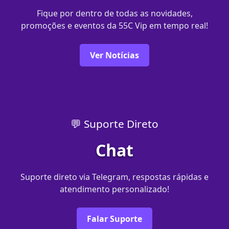
Fique por dentro de todas as novidades,
promoções e eventos da 55C Vip em tempo real!
Ver Notícias
💬 Suporte Direto
Chat
Suporte direto via Telegram, respostas rápidas e
atendimento personalizado!
Falar Suporte