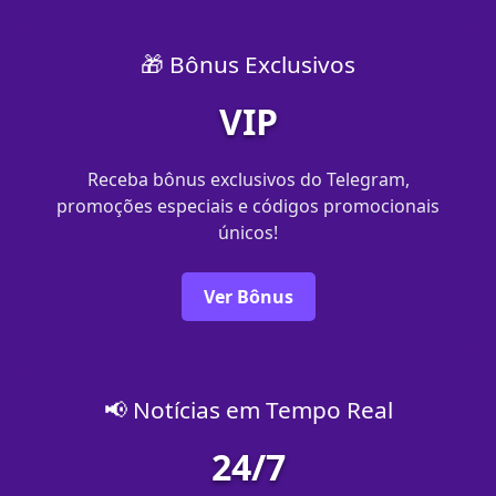
🎁 Bônus Exclusivos
VIP
Receba bônus exclusivos do Telegram,
promoções especiais e códigos promocionais
únicos!
Ver Bônus
📢 Notícias em Tempo Real
24/7