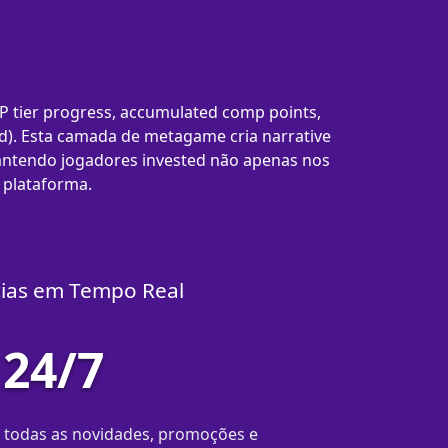
P tier progress, accumulated comp points,
ved). Esta camada de metagame cria narrative
antendo jogadores invested não apenas nos
 plataforma.
cias em Tempo Real
24/7
e todas as novidades, promoções e