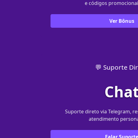
e códigos promocionai
Ver Bônus
💬 Suporte Di
Cha
Suporte direto via Telegram, r
atendimento persona
Falar Suport