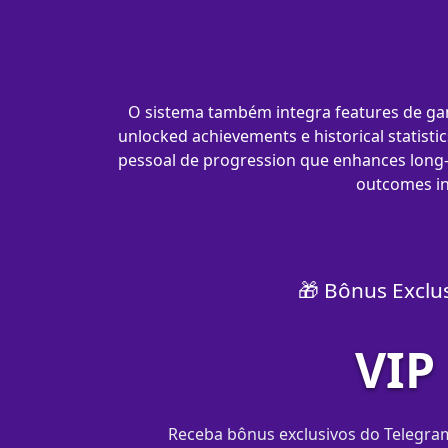
O sistema também integra features de gam
unlocked achievements e historical statisti
pessoal de progression que enhances long
outcomes in
🎁 Bônus Exclu
VIP
Receba bônus exclusivos do Telegra