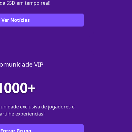
 da 55D em tempo real!
Ver Notícias
Comunidade VIP
1000+
unidade exclusiva de jogadores e
rtilhe experiências!
Entrar Grupo