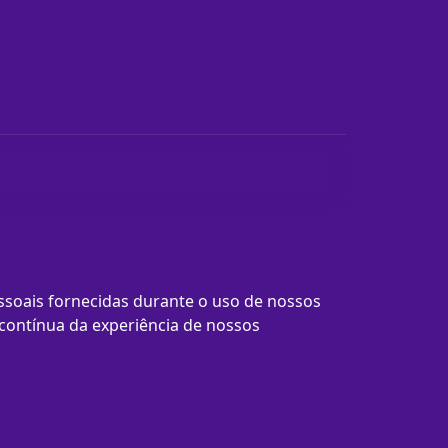
ssoais fornecidas durante o uso de nossos
 contínua da experiência de nossos