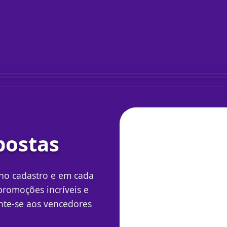
postas
no cadastro e em cada
promoções incríveis e
unte-se aos vencedores