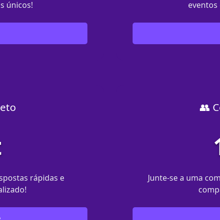
s únicos!
eventos
reto
👥 
t
espostas rápidas e
Junte-se a uma com
lizado!
compa
e