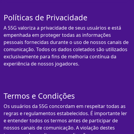
Políticas de Privacidade
A 55G valoriza a privacidade de seus usuários e está
empenhada em proteger todas as informações
pessoais fornecidas durante o uso de nossos canais de
comunicação. Todos os dados coletados são utilizados
exclusivamente para fins de melhoria contínua da
experiência de nossos jogadores.
Termos e Condições
Os usuários da 55G concordam em respeitar todas as
regras e regulamentos estabelecidos. É importante ler
e entender todos os termos antes de participar de
nossos canais de comunicação. A violação destes