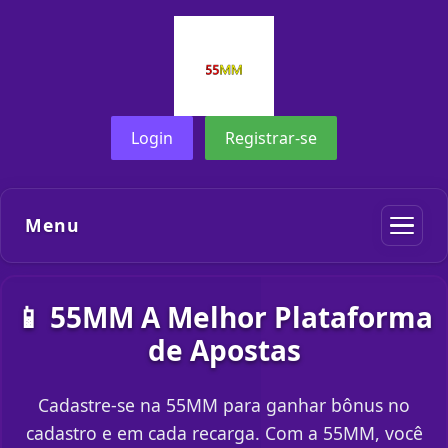
Login
Registrar-se
Menu
📱 55MM A Melhor Plataforma
de Apostas
Cadastre-se na 55MM para ganhar bônus no
cadastro e em cada recarga. Com a 55MM, você