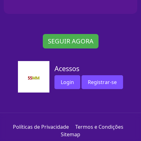
SEGUIR AGORA
Acessos
Login
Registrar-se
Políticas de Privacidade
Termos e Condições
Sitemap