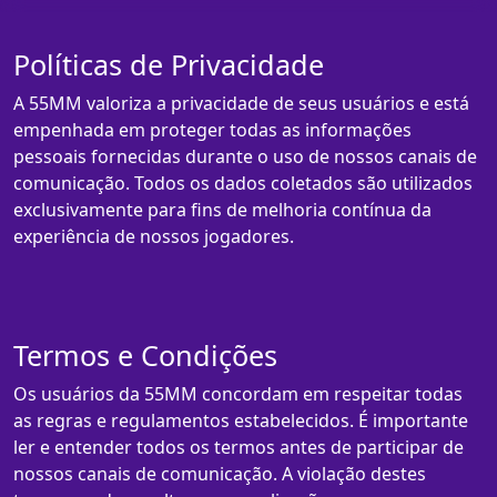
Políticas de Privacidade
A 55MM valoriza a privacidade de seus usuários e está
empenhada em proteger todas as informações
pessoais fornecidas durante o uso de nossos canais de
comunicação. Todos os dados coletados são utilizados
exclusivamente para fins de melhoria contínua da
experiência de nossos jogadores.
Termos e Condições
Os usuários da 55MM concordam em respeitar todas
as regras e regulamentos estabelecidos. É importante
ler e entender todos os termos antes de participar de
nossos canais de comunicação. A violação destes