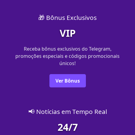
🎁 Bônus Exclusivos
VIP
Receba bônus exclusivos do Telegram,
promoções especiais e códigos promocionais
únicos!
Ver Bônus
📢 Notícias em Tempo Real
24/7