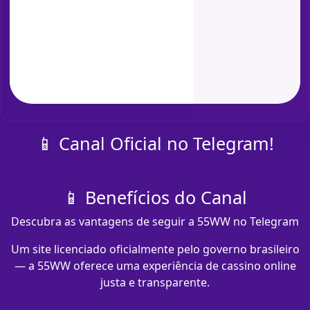
📱 Canal Oficial no Telegram!
📱 Benefícios do Canal
Descubra as vantagens de seguir a 55WW no Telegram
Um site licenciado oficialmente pelo governo brasileiro
— a 55WW oferece uma experiência de cassino online
justa e transparente.