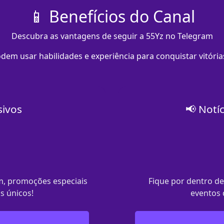
📱 Benefícios do Canal
Descubra as vantagens de seguir a 55Yz no Telegram
dem usar habilidades e experiência para conquistar vitórias 
sivos
📢 Notí
m, promoções especiais
Fique por dentro d
s únicos!
eventos 