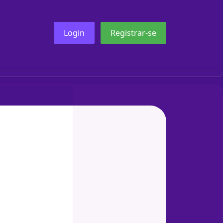
Login
Registrar-se