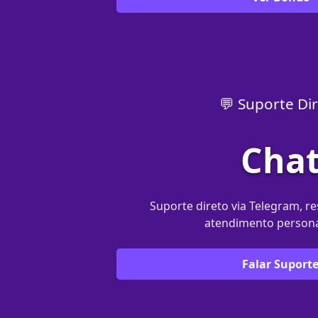
💬 Suporte Di
Cha
Suporte direto via Telegram, r
atendimento persona
Falar Suport