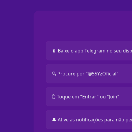
📱 Baixe o app Telegram no seu disp
🔍 Procure por "@55YzOficial"
👆 Toque em "Entrar" ou "Join"
🔔 Ative as notificações para não p