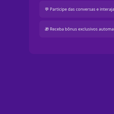
💬 Participe das conversas e interaj
🎁 Receba bônus exclusivos autom