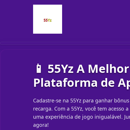
📱 55Yz A Melhor
Plataforma de A
Cadastre-se na 55Yz para ganhar bônus
recarga. Com a 55Yz, você tem acesso a
uma experiência de jogo inigualável. J
agora!