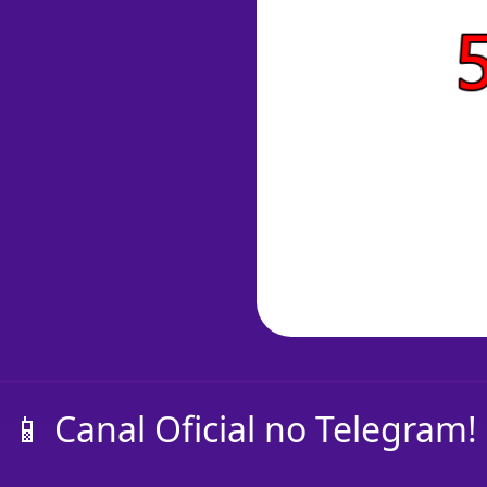
📱 Canal Oficial no Telegram!