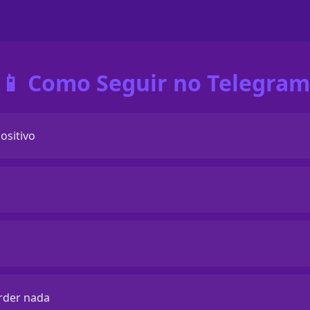
📱 Como Seguir no Telegram
ositivo
erder nada