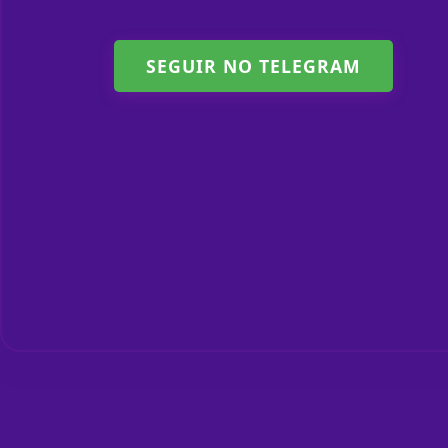
SEGUIR NO TELEGRAM