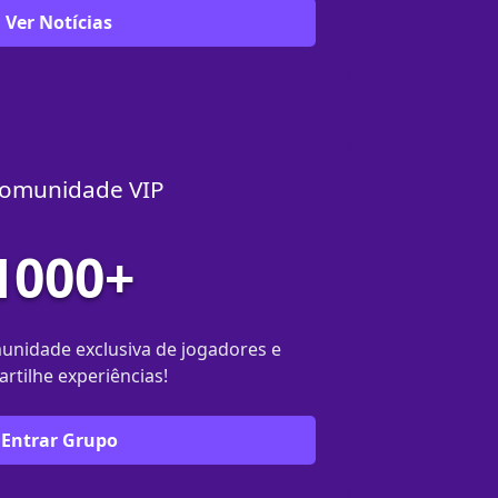
Ver Notícias
Comunidade VIP
1000+
unidade exclusiva de jogadores e
rtilhe experiências!
Entrar Grupo