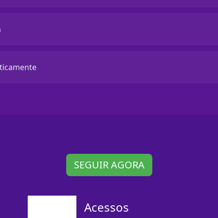
a
aticamente
SEGUIR AGORA
Acessos