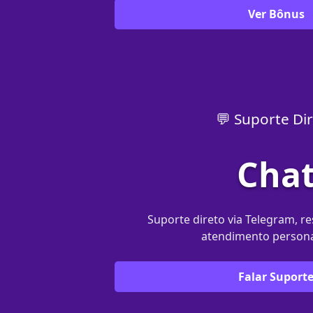
Ver Bônus
💬 Suporte Di
Cha
Suporte direto via Telegram, r
atendimento persona
Falar Suport