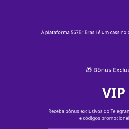
A plataforma 567Br Brasil é um cassino
🎁 Bônus Exclu
VIP
Receba bônus exclusivos do Telegra
e códigos promocionai