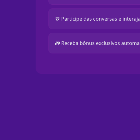
💬 Participe das conversas e interaj
🎁 Receba bônus exclusivos autom