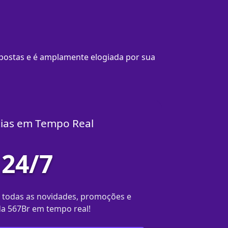
apostas e é amplamente elogiada por sua
cias em Tempo Real
24/7
e todas as novidades, promoções e
da 567Br em tempo real!