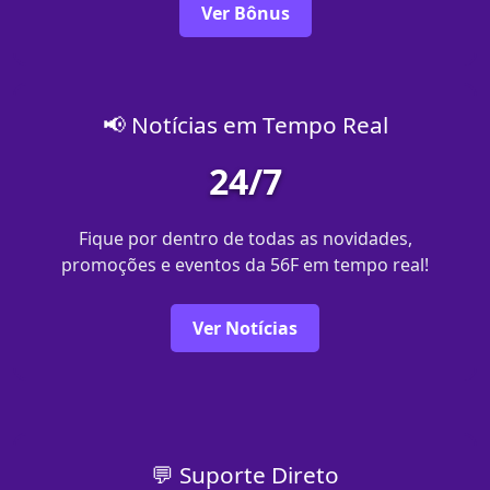
Ver Bônus
📢 Notícias em Tempo Real
24/7
Fique por dentro de todas as novidades,
promoções e eventos da 56F em tempo real!
Ver Notícias
💬 Suporte Direto