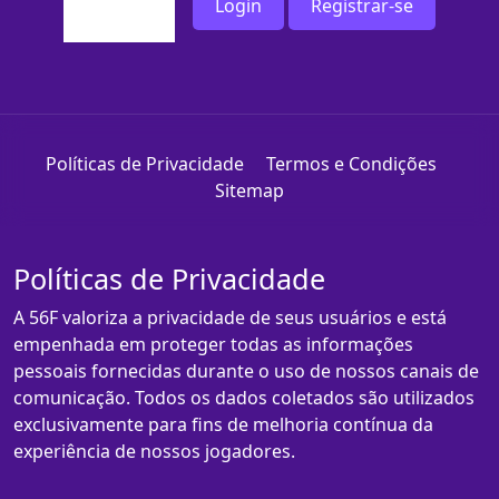
Login
Registrar-se
Políticas de Privacidade
Termos e Condições
Sitemap
Políticas de Privacidade
A 56F valoriza a privacidade de seus usuários e está
empenhada em proteger todas as informações
pessoais fornecidas durante o uso de nossos canais de
comunicação. Todos os dados coletados são utilizados
exclusivamente para fins de melhoria contínua da
experiência de nossos jogadores.