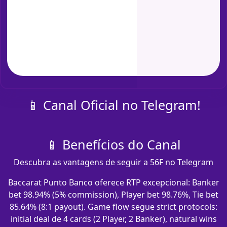
📱 Canal Oficial no Telegram!
📱 Benefícios do Canal
Descubra as vantagens de seguir a 56F no Telegram
Baccarat Punto Banco oferece RTP excepcional: Banker
bet 98.94% (5% commission), Player bet 98.76%, Tie bet
85.64% (8:1 payout). Game flow segue strict protocols:
initial deal de 4 cards (2 Player, 2 Banker), natural wins