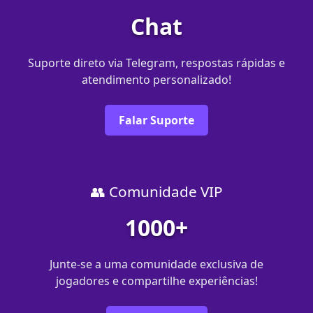
Chat
Suporte direto via Telegram, respostas rápidas e
atendimento personalizado!
Falar Suporte
👥 Comunidade VIP
1000+
Junte-se a uma comunidade exclusiva de
jogadores e compartilhe experiências!