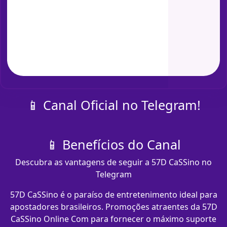
📱 Canal Oficial no Telegram!
📱 Benefícios do Canal
Descubra as vantagens de seguir a 57D CaSSino no
Telegram
57D CaSSino é o paraíso de entretenimento ideal para
apostadores brasileiros. Promoções atraentes da 57D
CaSSino Online Com para fornecer o máximo suporte