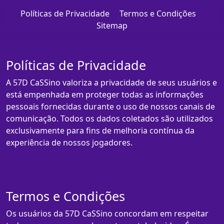
Políticas de Privacidade
Termos e Condições
Sitemap
Políticas de Privacidade
A 57D CaSSino valoriza a privacidade de seus usuários e
está empenhada em proteger todas as informações
pessoais fornecidas durante o uso de nossos canais de
comunicação. Todos os dados coletados são utilizados
exclusivamente para fins de melhoria contínua da
experiência de nossos jogadores.
Termos e Condições
Os usuários da 57D CaSSino concordam em respeitar