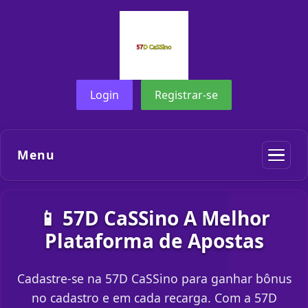
Login
Registrar-se
Menu
📱 57D CaSSino A Melhor
Plataforma de Apostas
Cadastre-se na 57D CaSSino para ganhar bônus
no cadastro e em cada recarga. Com a 57D