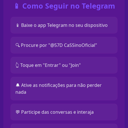
📱 Como Seguir no Telegram
📱 Baixe o app Telegram no seu dispositivo
🔍 Procure por "@57D CaSSinoOficial"
👆 Toque em "Entrar" ou "Join"
🔔 Ative as notificações para não perder
nada
💬 Participe das conversas e interaja