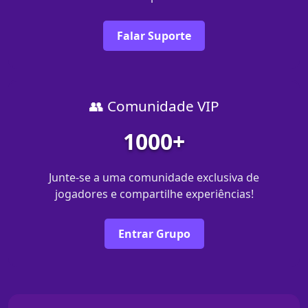
Falar Suporte
👥 Comunidade VIP
1000+
Junte-se a uma comunidade exclusiva de
jogadores e compartilhe experiências!
Entrar Grupo