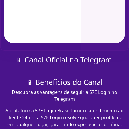
📱 Canal Oficial no Telegram!
📱 Benefícios do Canal
Descubra as vantagens de seguir a 57E Login no
Telegram
A plataforma 57E Login Brasil fornece atendimento ao
cliente 24h — a 57E Login resolve qualquer problema
em qualquer lugar, garantindo experiência contínua.