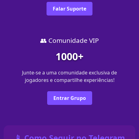
Falar Suporte
👥 Comunidade VIP
1000+
Junte-se a uma comunidade exclusiva de
jogadores e compartilhe experiências!
Entrar Grupo
📱 Como Seguir no Telegram