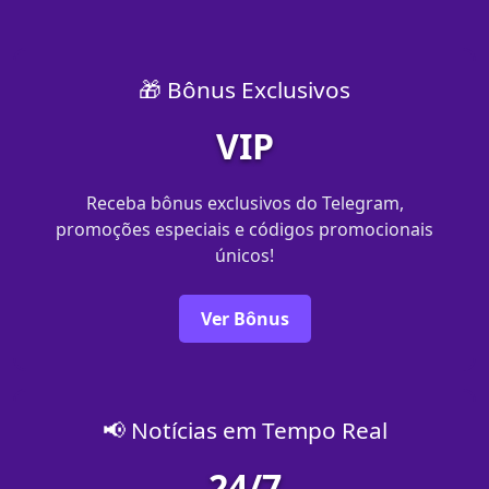
🎁 Bônus Exclusivos
VIP
Receba bônus exclusivos do Telegram,
promoções especiais e códigos promocionais
únicos!
Ver Bônus
📢 Notícias em Tempo Real
24/7