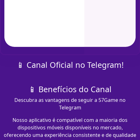
📱 Canal Oficial no Telegram!
📱 Benefícios do Canal
Descubra as vantagens de seguir a 57Game no
Telegram
Nosso aplicativo é compatível com a maioria dos
dispositivos móveis disponíveis no mercado,
oferecendo uma experiência consistente e de qualidade