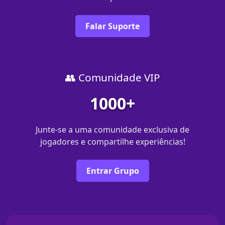
Falar Suporte
👥 Comunidade VIP
1000+
Junte-se a uma comunidade exclusiva de
jogadores e compartilhe experiências!
Entrar Grupo