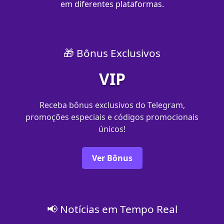
em diferentes plataformas.
🎁 Bônus Exclusivos
VIP
Receba bônus exclusivos do Telegram,
promoções especiais e códigos promocionais
únicos!
Ver Bônus
📢 Notícias em Tempo Real