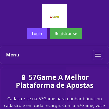
Login
Registrar-se
Menu
📱 57Game A Melhor
Plataforma de Apostas
Cadastre-se na 57Game para ganhar bônus no
cadastro e em cada recarga. Com a 57Game, você