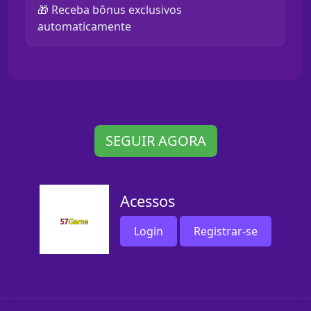
🎁 Receba bônus exclusivos
automaticamente
SEGUIR AGORA
Acessos
Login
Registrar-se