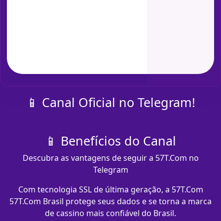
📱 Canal Oficial no Telegram!
📱 Benefícios do Canal
Descubra as vantagens de seguir a 57T.Com no
Telegram
Com tecnologia SSL de última geração, a 57T.Com
57T.Com Brasil protege seus dados e se torna a marca
de cassino mais confiável do Brasil.