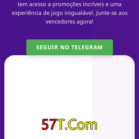
tem acesso a promoções incríveis e uma
experiência de jogo inigualável. Junte-se aos
vencedores agora!
SEGUIR NO TELEGRAM