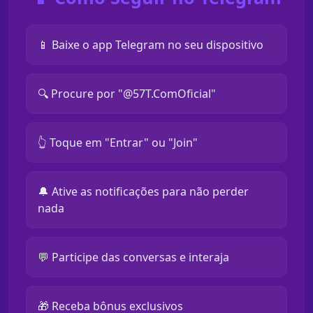
📱 Baixe o app Telegram no seu dispositivo
🔍 Procure por "@57T.ComOficial"
👆 Toque em "Entrar" ou "Join"
🔔 Ative as notificações para não perder
nada
💬 Participe das conversas e interaja
🎁 Receba bônus exclusivos