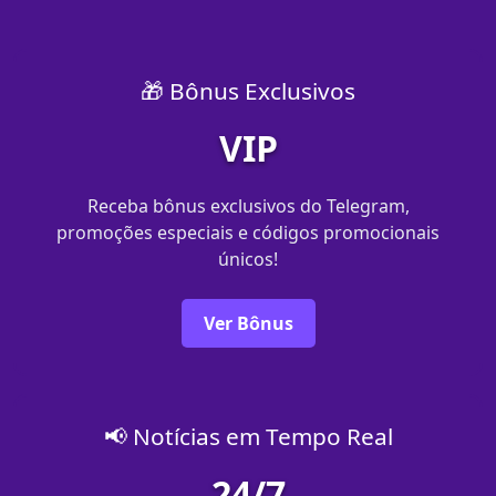
🎁 Bônus Exclusivos
VIP
Receba bônus exclusivos do Telegram,
promoções especiais e códigos promocionais
únicos!
Ver Bônus
📢 Notícias em Tempo Real
24/7