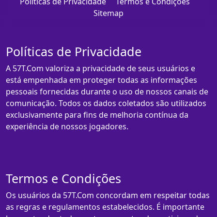
Políticas de Privacidade
Termos e Condições
Sitemap
Políticas de Privacidade
A 57T.Com valoriza a privacidade de seus usuários e
está empenhada em proteger todas as informações
pessoais fornecidas durante o uso de nossos canais de
comunicação. Todos os dados coletados são utilizados
exclusivamente para fins de melhoria contínua da
experiência de nossos jogadores.
Termos e Condições
Os usuários da 57T.Com concordam em respeitar todas
as regras e regulamentos estabelecidos. É importante