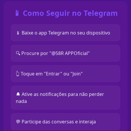
📱 Como Seguir no Telegram
📱 Baixe o app Telegram no seu dispositivo
🔍 Procure por "@58R APPOficial"
👆 Toque em "Entrar" ou "Join"
🔔 Ative as notificações para não perder
nada
💬 Participe das conversas e interaja