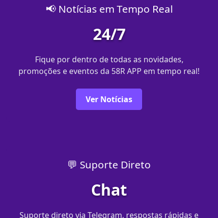
📢 Notícias em Tempo Real
24/7
Fique por dentro de todas as novidades,
promoções e eventos da 58R APP em tempo real!
Ver Notícias
💬 Suporte Direto
Chat
Suporte direto via Telegram, respostas rápidas e