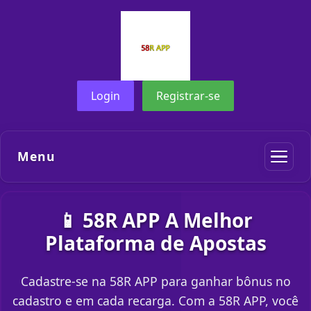
Login
Registrar-se
Menu
📱 58R APP A Melhor
Plataforma de Apostas
Cadastre-se na 58R APP para ganhar bônus no
cadastro e em cada recarga. Com a 58R APP, você