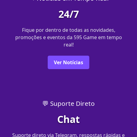
24/7
Fique por dentro de todas as novidades,
promoções e eventos da 595 Game em tempo
real!
Ver Notícias
💬 Suporte Direto
Chat
Suporte direto via Telegram, respostas rápidas e