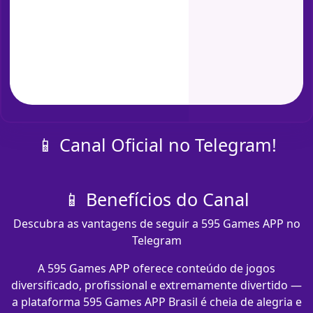
📱 Canal Oficial no Telegram!
📱 Benefícios do Canal
Descubra as vantagens de seguir a 595 Games APP no
Telegram
A 595 Games APP oferece conteúdo de jogos
diversificado, profissional e extremamente divertido —
a plataforma 595 Games APP Brasil é cheia de alegria e