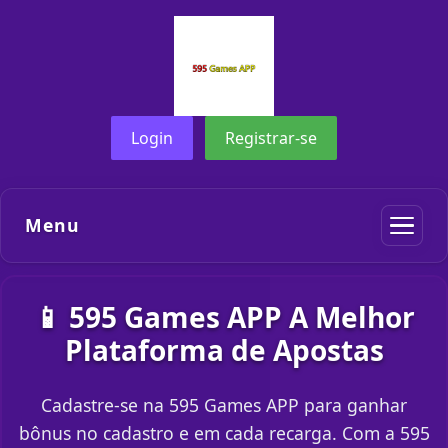
Login
Registrar-se
Menu
📱 595 Games APP A Melhor
Plataforma de Apostas
Cadastre-se na 595 Games APP para ganhar
bônus no cadastro e em cada recarga. Com a 595