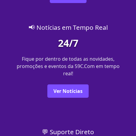
📢 Notícias em Tempo Real
24/7
Fique por dentro de todas as novidades,
promoções e eventos da 59C.Com em tempo
real!
Ver Notícias
💬 Suporte Direto