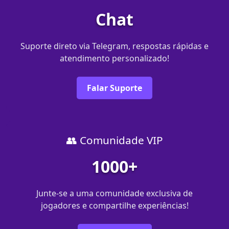
Chat
Suporte direto via Telegram, respostas rápidas e
atendimento personalizado!
Falar Suporte
👥 Comunidade VIP
1000+
Junte-se a uma comunidade exclusiva de
jogadores e compartilhe experiências!