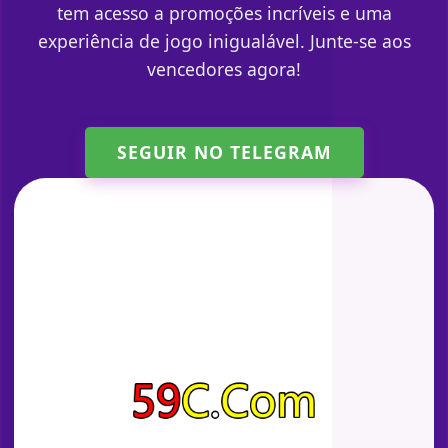
tem acesso a promoções incríveis e uma
experiência de jogo inigualável. Junte-se aos
vencedores agora!
SEGUIR NO TELEGRAM