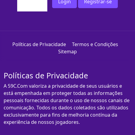
Login
Registrar-se
Políticas de Privacidade
Termos e Condições
Sitemap
Políticas de Privacidade
A 59C.Com valoriza a privacidade de seus usuários e
está empenhada em proteger todas as informações
pessoais fornecidas durante o uso de nossos canais de
comunicação. Todos os dados coletados são utilizados
exclusivamente para fins de melhoria contínua da
experiência de nossos jogadores.