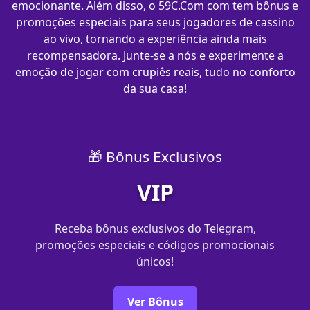
emocionante. Além disso, o 59C.Com com​ tem bônus e
promoções especiais para seus jogadores de cassino
ao vivo, tornando a experiência ainda mais
recompensadora. Junte-se a nós e experimente a
emoção de jogar com crupiês reais, tudo no conforto
da sua casa!
🎁 Bônus Exclusivos
VIP
Receba bônus exclusivos do Telegram,
promoções especiais e códigos promocionais
únicos!
Ver Bônus