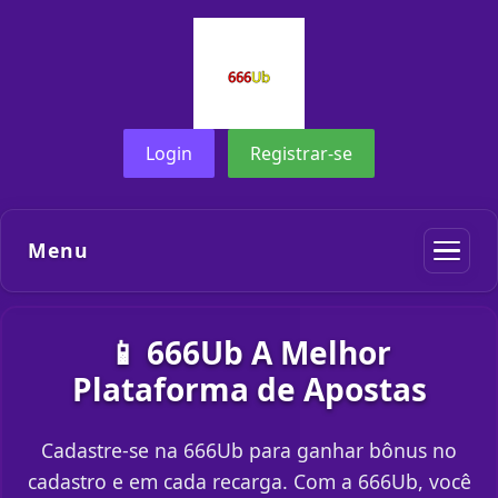
Login
Registrar-se
Menu
📱 666Ub A Melhor
Plataforma de Apostas
Cadastre-se na 666Ub para ganhar bônus no
cadastro e em cada recarga. Com a 666Ub, você