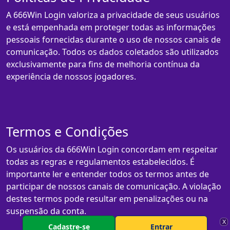
A 666Win Login valoriza a privacidade de seus usuários
e está empenhada em proteger todas as informações
pessoais fornecidas durante o uso de nossos canais de
comunicação. Todos os dados coletados são utilizados
exclusivamente para fins de melhoria contínua da
experiência de nossos jogadores.
Termos e Condições
Os usuários da 666Win Login concordam em respeitar
todas as regras e regulamentos estabelecidos. É
importante ler e entender todos os termos antes de
participar de nossos canais de comunicação. A violação
destes termos pode resultar em penalizações ou na
suspensão da conta.
X
Cadastre-se
Entrar