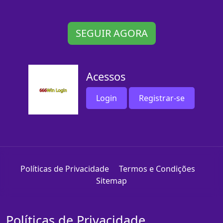
SEGUIR AGORA
Acessos
Login
Registrar-se
Políticas de Privacidade
Termos e Condições
Sitemap
Políticas de Privacidade