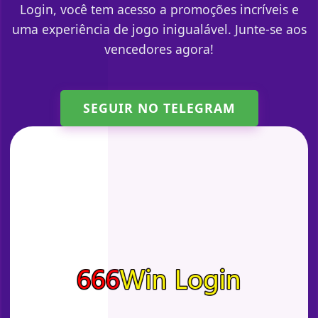
Login, você tem acesso a promoções incríveis e
uma experiência de jogo inigualável. Junte-se aos
vencedores agora!
SEGUIR NO TELEGRAM