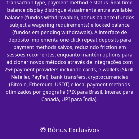
transaction type, payment method e status. Real-time
balance display distingue visualmente entre available
balance (fundos withdrawable), bonus balance (fundos
subject a wagering requirements) e locked balance
(fundos em pending withdrawals). A interface de
depósito implementa one-click repeat deposits para
payment methods salvos, reduzindo friction em
sessões recorrentes, enquanto mantém options para
adicionar novos métodos através de integrações com
25+ payment providers incluindo cards, e-wallets (Skrill,
Neteller, PayPal), bank transfers, cryptocurrencies
(Bitcoin, Ethereum, USDT) e local payment methods
otimizados por geografia (PIX para Brasil, Interac para
Canadá, UPI para Índia).
🎁 Bônus Exclusivos