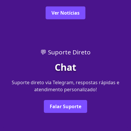
Ver Notícias
💬 Suporte Direto
Chat
Suporte direto via Telegram, respostas rápidas e
atendimento personalizado!
Falar Suporte